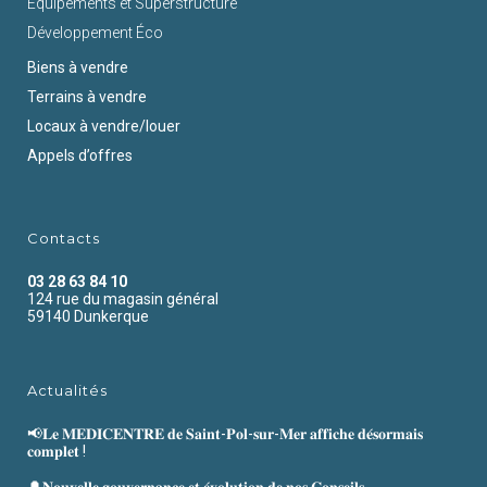
Equipements et Superstructure
Développement Éco
Biens à vendre
Terrains à vendre
Locaux à vendre/louer
Appels d’offres
Contacts
03 28 63 84 10
124 rue du magasin général
59140 Dunkerque
Actualités
📢𝐋𝐞 𝐌𝐄𝐃𝐈𝐂𝐄𝐍𝐓𝐑𝐄 𝐝𝐞 𝐒𝐚𝐢𝐧𝐭-𝐏𝐨𝐥-𝐬𝐮𝐫-𝐌𝐞𝐫 𝐚𝐟𝐟𝐢𝐜𝐡𝐞 𝐝𝐞́𝐬𝐨𝐫𝐦𝐚𝐢𝐬
𝐜𝐨𝐦𝐩𝐥𝐞𝐭 !