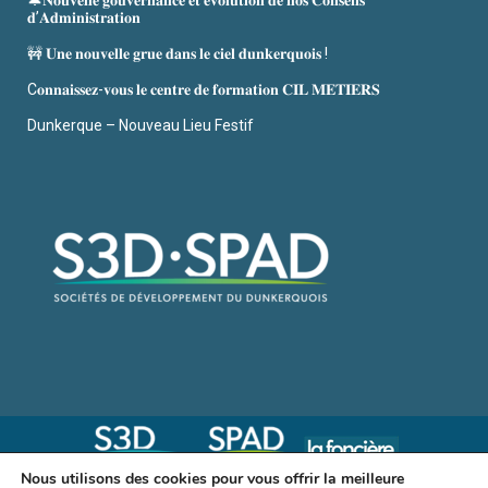
🔔𝐍𝐨𝐮𝐯𝐞𝐥𝐥𝐞 𝐠𝐨𝐮𝐯𝐞𝐫𝐧𝐚𝐧𝐜𝐞 𝐞𝐭 𝐞́𝐯𝐨𝐥𝐮𝐭𝐢𝐨𝐧 𝐝𝐞 𝐧𝐨𝐬 𝐂𝐨𝐧𝐬𝐞𝐢𝐥𝐬
𝐝’𝐀𝐝𝐦𝐢𝐧𝐢𝐬𝐭𝐫𝐚𝐭𝐢𝐨𝐧
🚧 𝐔𝐧𝐞 𝐧𝐨𝐮𝐯𝐞𝐥𝐥𝐞 𝐠𝐫𝐮𝐞 𝐝𝐚𝐧𝐬 𝐥𝐞 𝐜𝐢𝐞𝐥 𝐝𝐮𝐧𝐤𝐞𝐫𝐪𝐮𝐨𝐢𝐬 !
C𝐨𝐧𝐧𝐚𝐢𝐬𝐬𝐞𝐳-𝐯𝐨𝐮𝐬 𝐥𝐞 𝐜𝐞𝐧𝐭𝐫𝐞 𝐝𝐞 𝐟𝐨𝐫𝐦𝐚𝐭𝐢𝐨𝐧 𝐂𝐈𝐋 𝐌𝐄𝐓𝐈𝐄𝐑𝐒
Dunkerque – Nouveau Lieu Festif
Nous utilisons des cookies pour vous offrir la meilleure