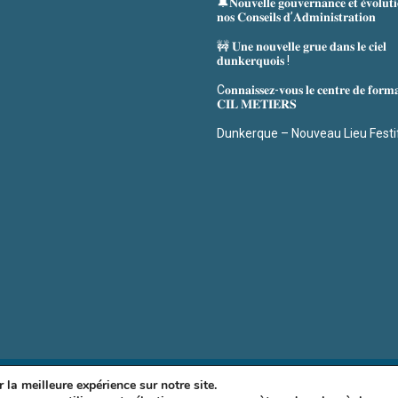
🔔𝐍𝐨𝐮𝐯𝐞𝐥𝐥𝐞 𝐠𝐨𝐮𝐯𝐞𝐫𝐧𝐚𝐧𝐜𝐞 𝐞𝐭 𝐞́𝐯𝐨𝐥𝐮𝐭
𝐧𝐨𝐬 𝐂𝐨𝐧𝐬𝐞𝐢𝐥𝐬 𝐝’𝐀𝐝𝐦𝐢𝐧𝐢𝐬𝐭𝐫𝐚𝐭𝐢𝐨𝐧
🚧 𝐔𝐧𝐞 𝐧𝐨𝐮𝐯𝐞𝐥𝐥𝐞 𝐠𝐫𝐮𝐞 𝐝𝐚𝐧𝐬 𝐥𝐞 𝐜𝐢𝐞𝐥
𝐝𝐮𝐧𝐤𝐞𝐫𝐪𝐮𝐨𝐢𝐬 !
C𝐨𝐧𝐧𝐚𝐢𝐬𝐬𝐞𝐳-𝐯𝐨𝐮𝐬 𝐥𝐞 𝐜𝐞𝐧𝐭𝐫𝐞 𝐝𝐞 𝐟𝐨𝐫𝐦
𝐂𝐈𝐋 𝐌𝐄𝐓𝐈𝐄𝐑𝐒
Dunkerque – Nouveau Lieu Festi
© S3d Spad 2021 –
 la meilleure expérience sur notre site.