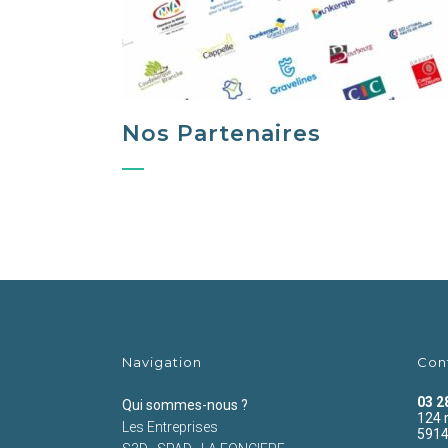
Nos Partenaires
Navigation
Con
03 2
Qui sommes-nous ?
124 
Les Entreprises
5914