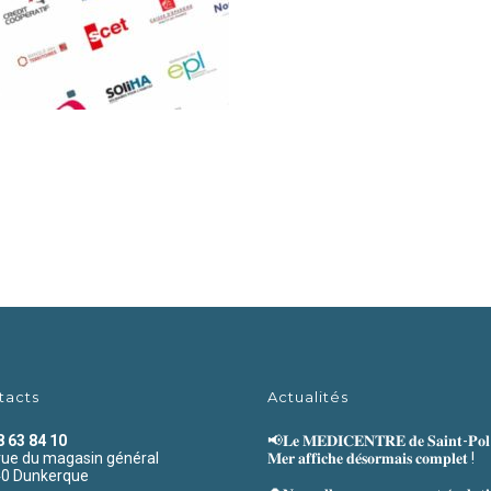
tacts
Actualités
8 63 84 10
📢𝐋𝐞 𝐌𝐄𝐃𝐈𝐂𝐄𝐍𝐓𝐑𝐄 𝐝𝐞 𝐒𝐚𝐢𝐧𝐭-𝐏𝐨𝐥-
rue du magasin général
𝐌𝐞𝐫 𝐚𝐟𝐟𝐢𝐜𝐡𝐞 𝐝𝐞́𝐬𝐨𝐫𝐦𝐚𝐢𝐬 𝐜𝐨𝐦𝐩𝐥𝐞𝐭 !
0 Dunkerque