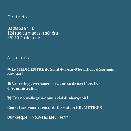
Contacts
03 28 63 84 10
124 rue du magasin général
59140 Dunkerque
Actualités
📢𝐋𝐞 𝐌𝐄𝐃𝐈𝐂𝐄𝐍𝐓𝐑𝐄 𝐝𝐞 𝐒𝐚𝐢𝐧𝐭-𝐏𝐨𝐥-𝐬𝐮𝐫-𝐌𝐞𝐫 𝐚𝐟𝐟𝐢𝐜𝐡𝐞 𝐝𝐞́𝐬𝐨𝐫𝐦𝐚𝐢𝐬
𝐜𝐨𝐦𝐩𝐥𝐞𝐭 !
🔔𝐍𝐨𝐮𝐯𝐞𝐥𝐥𝐞 𝐠𝐨𝐮𝐯𝐞𝐫𝐧𝐚𝐧𝐜𝐞 𝐞𝐭 𝐞́𝐯𝐨𝐥𝐮𝐭𝐢𝐨𝐧 𝐝𝐞 𝐧𝐨𝐬 𝐂𝐨𝐧𝐬𝐞𝐢𝐥𝐬
𝐝’𝐀𝐝𝐦𝐢𝐧𝐢𝐬𝐭𝐫𝐚𝐭𝐢𝐨𝐧
🚧 𝐔𝐧𝐞 𝐧𝐨𝐮𝐯𝐞𝐥𝐥𝐞 𝐠𝐫𝐮𝐞 𝐝𝐚𝐧𝐬 𝐥𝐞 𝐜𝐢𝐞𝐥 𝐝𝐮𝐧𝐤𝐞𝐫𝐪𝐮𝐨𝐢𝐬 !
C𝐨𝐧𝐧𝐚𝐢𝐬𝐬𝐞𝐳-𝐯𝐨𝐮𝐬 𝐥𝐞 𝐜𝐞𝐧𝐭𝐫𝐞 𝐝𝐞 𝐟𝐨𝐫𝐦𝐚𝐭𝐢𝐨𝐧 𝐂𝐈𝐋 𝐌𝐄𝐓𝐈𝐄𝐑𝐒
Dunkerque – Nouveau Lieu Festif