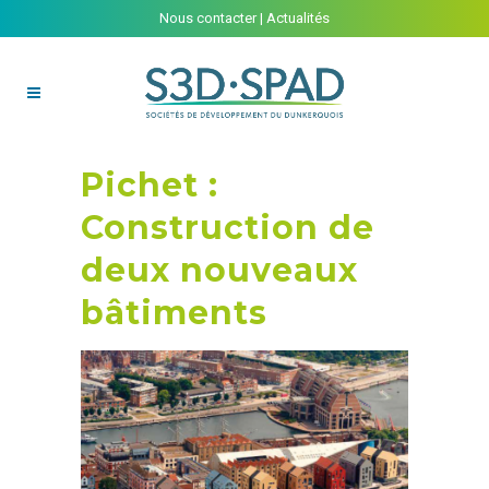
Nous contacter
|
Actualités
Pichet :
Construction de
deux nouveaux
bâtiments