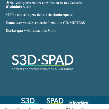
🔔𝐍𝐨𝐮𝐯𝐞𝐥𝐥𝐞 𝐠𝐨𝐮𝐯𝐞𝐫𝐧𝐚𝐧𝐜𝐞 𝐞𝐭 𝐞́𝐯𝐨𝐥𝐮𝐭𝐢𝐨𝐧 𝐝𝐞 𝐧𝐨𝐬 𝐂𝐨𝐧𝐬𝐞𝐢𝐥𝐬
𝐝’𝐀𝐝𝐦𝐢𝐧𝐢𝐬𝐭𝐫𝐚𝐭𝐢𝐨𝐧
🚧 𝐔𝐧𝐞 𝐧𝐨𝐮𝐯𝐞𝐥𝐥𝐞 𝐠𝐫𝐮𝐞 𝐝𝐚𝐧𝐬 𝐥𝐞 𝐜𝐢𝐞𝐥 𝐝𝐮𝐧𝐤𝐞𝐫𝐪𝐮𝐨𝐢𝐬 !
C𝐨𝐧𝐧𝐚𝐢𝐬𝐬𝐞𝐳-𝐯𝐨𝐮𝐬 𝐥𝐞 𝐜𝐞𝐧𝐭𝐫𝐞 𝐝𝐞 𝐟𝐨𝐫𝐦𝐚𝐭𝐢𝐨𝐧 𝐂𝐈𝐋 𝐌𝐄𝐓𝐈𝐄𝐑𝐒
Dunkerque – Nouveau Lieu Festif