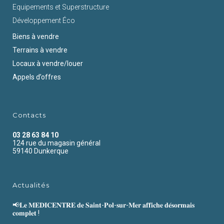
Equipements et Superstructure
Développement Éco
Biens à vendre
Terrains à vendre
Locaux à vendre/louer
Appels d’offres
Contacts
03 28 63 84 10
124 rue du magasin général
59140 Dunkerque
Actualités
📢𝐋𝐞 𝐌𝐄𝐃𝐈𝐂𝐄𝐍𝐓𝐑𝐄 𝐝𝐞 𝐒𝐚𝐢𝐧𝐭-𝐏𝐨𝐥-𝐬𝐮𝐫-𝐌𝐞𝐫 𝐚𝐟𝐟𝐢𝐜𝐡𝐞 𝐝𝐞́𝐬𝐨𝐫𝐦𝐚𝐢𝐬
𝐜𝐨𝐦𝐩𝐥𝐞𝐭 !