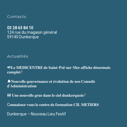
Contacts
03 28 63 84 10
124 rue du magasin général
59140 Dunkerque
Actualités
📢𝐋𝐞 𝐌𝐄𝐃𝐈𝐂𝐄𝐍𝐓𝐑𝐄 𝐝𝐞 𝐒𝐚𝐢𝐧𝐭-𝐏𝐨𝐥-𝐬𝐮𝐫-𝐌𝐞𝐫 𝐚𝐟𝐟𝐢𝐜𝐡𝐞 𝐝𝐞́𝐬𝐨𝐫𝐦𝐚𝐢𝐬
𝐜𝐨𝐦𝐩𝐥𝐞𝐭 !
🔔𝐍𝐨𝐮𝐯𝐞𝐥𝐥𝐞 𝐠𝐨𝐮𝐯𝐞𝐫𝐧𝐚𝐧𝐜𝐞 𝐞𝐭 𝐞́𝐯𝐨𝐥𝐮𝐭𝐢𝐨𝐧 𝐝𝐞 𝐧𝐨𝐬 𝐂𝐨𝐧𝐬𝐞𝐢𝐥𝐬
𝐝’𝐀𝐝𝐦𝐢𝐧𝐢𝐬𝐭𝐫𝐚𝐭𝐢𝐨𝐧
🚧 𝐔𝐧𝐞 𝐧𝐨𝐮𝐯𝐞𝐥𝐥𝐞 𝐠𝐫𝐮𝐞 𝐝𝐚𝐧𝐬 𝐥𝐞 𝐜𝐢𝐞𝐥 𝐝𝐮𝐧𝐤𝐞𝐫𝐪𝐮𝐨𝐢𝐬 !
C𝐨𝐧𝐧𝐚𝐢𝐬𝐬𝐞𝐳-𝐯𝐨𝐮𝐬 𝐥𝐞 𝐜𝐞𝐧𝐭𝐫𝐞 𝐝𝐞 𝐟𝐨𝐫𝐦𝐚𝐭𝐢𝐨𝐧 𝐂𝐈𝐋 𝐌𝐄𝐓𝐈𝐄𝐑𝐒
Dunkerque – Nouveau Lieu Festif