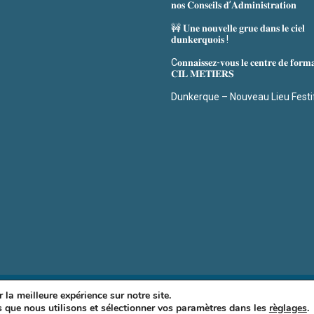
𝐧𝐨𝐬 𝐂𝐨𝐧𝐬𝐞𝐢𝐥𝐬 𝐝’𝐀𝐝𝐦𝐢𝐧𝐢𝐬𝐭𝐫𝐚𝐭𝐢𝐨𝐧
🚧 𝐔𝐧𝐞 𝐧𝐨𝐮𝐯𝐞𝐥𝐥𝐞 𝐠𝐫𝐮𝐞 𝐝𝐚𝐧𝐬 𝐥𝐞 𝐜𝐢𝐞𝐥
𝐝𝐮𝐧𝐤𝐞𝐫𝐪𝐮𝐨𝐢𝐬 !
C𝐨𝐧𝐧𝐚𝐢𝐬𝐬𝐞𝐳-𝐯𝐨𝐮𝐬 𝐥𝐞 𝐜𝐞𝐧𝐭𝐫𝐞 𝐝𝐞 𝐟𝐨𝐫𝐦
𝐂𝐈𝐋 𝐌𝐄𝐓𝐈𝐄𝐑𝐒
Dunkerque – Nouveau Lieu Festi
© S3d Spad 2021 –
 la meilleure expérience sur notre site.
s que nous utilisons et sélectionner vos paramètres dans les
règlages
.