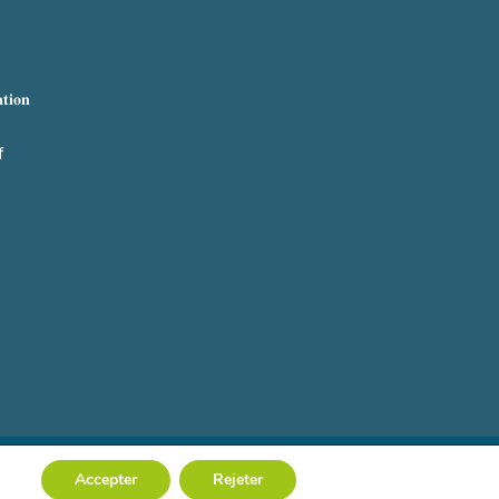
𝐭𝐢𝐨𝐧
f
Mention Légales
– Création de site :
Supra Communication
Accepter
Rejeter
Photographies :
ldkphoto