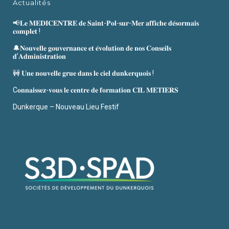
Actualités
📢𝐋𝐞 𝐌𝐄𝐃𝐈𝐂𝐄𝐍𝐓𝐑𝐄 𝐝𝐞 𝐒𝐚𝐢𝐧𝐭-𝐏𝐨𝐥-𝐬𝐮𝐫-𝐌𝐞𝐫 𝐚𝐟𝐟𝐢𝐜𝐡𝐞 𝐝𝐞́𝐬𝐨𝐫𝐦𝐚𝐢𝐬
𝐜𝐨𝐦𝐩𝐥𝐞𝐭 !
🔔𝐍𝐨𝐮𝐯𝐞𝐥𝐥𝐞 𝐠𝐨𝐮𝐯𝐞𝐫𝐧𝐚𝐧𝐜𝐞 𝐞𝐭 𝐞́𝐯𝐨𝐥𝐮𝐭𝐢𝐨𝐧 𝐝𝐞 𝐧𝐨𝐬 𝐂𝐨𝐧𝐬𝐞𝐢𝐥𝐬
𝐝’𝐀𝐝𝐦𝐢𝐧𝐢𝐬𝐭𝐫𝐚𝐭𝐢𝐨𝐧
🚧 𝐔𝐧𝐞 𝐧𝐨𝐮𝐯𝐞𝐥𝐥𝐞 𝐠𝐫𝐮𝐞 𝐝𝐚𝐧𝐬 𝐥𝐞 𝐜𝐢𝐞𝐥 𝐝𝐮𝐧𝐤𝐞𝐫𝐪𝐮𝐨𝐢𝐬 !
C𝐨𝐧𝐧𝐚𝐢𝐬𝐬𝐞𝐳-𝐯𝐨𝐮𝐬 𝐥𝐞 𝐜𝐞𝐧𝐭𝐫𝐞 𝐝𝐞 𝐟𝐨𝐫𝐦𝐚𝐭𝐢𝐨𝐧 𝐂𝐈𝐋 𝐌𝐄𝐓𝐈𝐄𝐑𝐒
Dunkerque – Nouveau Lieu Festif