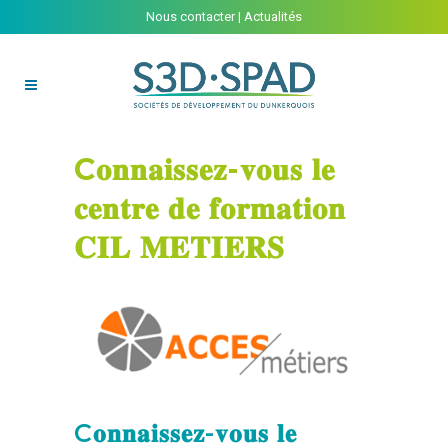
Nous contacter
|
Actualités
C𝐨𝐧𝐧𝐚𝐢𝐬𝐬𝐞𝐳-𝐯𝐨𝐮𝐬 𝐥𝐞
𝐜𝐞𝐧𝐭𝐫𝐞 𝐝𝐞 𝐟𝐨𝐫𝐦𝐚𝐭𝐢𝐨𝐧
𝐂𝐈𝐋 𝐌𝐄𝐓𝐈𝐄𝐑𝐒
C𝐨𝐧𝐧𝐚𝐢𝐬𝐬𝐞𝐳-𝐯𝐨𝐮𝐬 𝐥𝐞