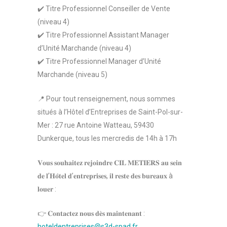
✔️ Titre Professionnel Conseiller de Vente
(niveau 4)
✔️ Titre Professionnel Assistant Manager
d’Unité Marchande (niveau 4)
✔️ Titre Professionnel Manager d’Unité
Marchande (niveau 5)
📍 Pour tout renseignement, nous sommes
situés à l’Hôtel d’Entreprises de Saint-Pol-sur-
Mer : 27 rue Antoine Watteau, 59430
Dunkerque, tous les mercredis de 14h à 17h
𝐕𝐨𝐮𝐬 𝐬𝐨𝐮𝐡𝐚𝐢𝐭𝐞𝐳 𝐫𝐞𝐣𝐨𝐢𝐧𝐝𝐫𝐞 𝐂𝐈𝐋 𝐌𝐄𝐓𝐈𝐄𝐑𝐒 𝐚𝐮 𝐬𝐞𝐢𝐧
𝐝𝐞 𝐥’𝐇𝐨̂𝐭𝐞𝐥 𝐝’𝐞𝐧𝐭𝐫𝐞𝐩𝐫𝐢𝐬𝐞𝐬, 𝐢𝐥 𝐫𝐞𝐬𝐭𝐞 𝐝𝐞𝐬 𝐛𝐮𝐫𝐞𝐚𝐮𝐱 à
𝐥𝐨𝐮𝐞𝐫 :
👉 𝐂𝐨𝐧𝐭𝐚𝐜𝐭𝐞𝐳 𝐧𝐨𝐮𝐬 𝐝𝐞̀𝐬 𝐦𝐚𝐢𝐧𝐭𝐞𝐧𝐚𝐧𝐭 :
hoteldentreprises@s3d-spad.fr