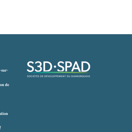
𝐬𝐮𝐫-
𝐨𝐧 𝐝𝐞
𝐭𝐢𝐨𝐧
f