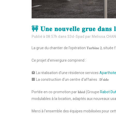
🚧 𝐔𝐧𝐞 𝐧𝐨𝐮𝐯𝐞𝐥𝐥𝐞 𝐠𝐫𝐮𝐞 𝐝𝐚𝐧𝐬 𝐥
Publié à 08:57h
dans
S3d-Spad
par
Melissa.CHA
La grue du chantier de l’opération 𝐓𝐮𝐫𝐛𝐢𝐧𝐞 𝟐, sit
Ce projet d’envergure comprend :
🏨 La réalisation d’une résidence services
Aparthote
🏢 La construction d’un centre d’affaires : 𝐃’𝐬𝐢𝐝𝐞
Portée en co-promotion par 𝐈𝐝𝐞́𝐞𝐥 (Groupe
Rabot Duti
modulables à la location, adaptés aux nouveaux usa
Merci à l’ensemble des équipes mobilisées pour ce