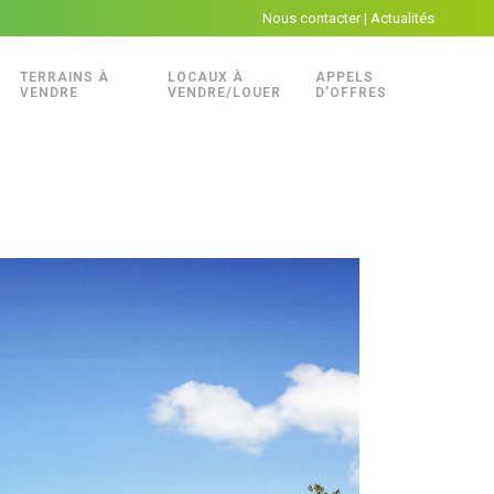
Nous contacter
|
Actualités
TERRAINS À
LOCAUX À
APPELS
VENDRE
VENDRE/LOUER
D’OFFRES