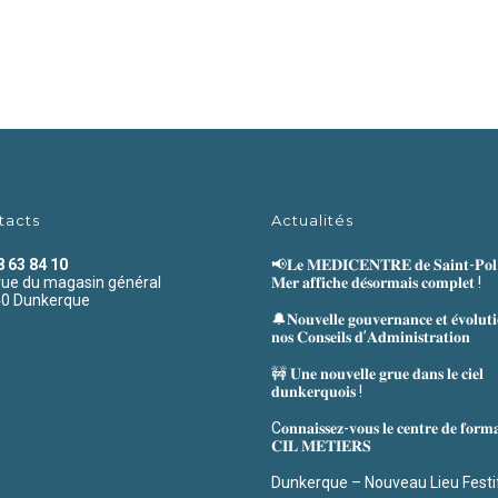
tacts
Actualités
8 63 84 10
📢𝐋𝐞 𝐌𝐄𝐃𝐈𝐂𝐄𝐍𝐓𝐑𝐄 𝐝𝐞 𝐒𝐚𝐢𝐧𝐭-𝐏𝐨𝐥-
rue du magasin général
𝐌𝐞𝐫 𝐚𝐟𝐟𝐢𝐜𝐡𝐞 𝐝𝐞́𝐬𝐨𝐫𝐦𝐚𝐢𝐬 𝐜𝐨𝐦𝐩𝐥𝐞𝐭 !
0 Dunkerque
🔔𝐍𝐨𝐮𝐯𝐞𝐥𝐥𝐞 𝐠𝐨𝐮𝐯𝐞𝐫𝐧𝐚𝐧𝐜𝐞 𝐞𝐭 𝐞́𝐯𝐨𝐥𝐮𝐭
𝐧𝐨𝐬 𝐂𝐨𝐧𝐬𝐞𝐢𝐥𝐬 𝐝’𝐀𝐝𝐦𝐢𝐧𝐢𝐬𝐭𝐫𝐚𝐭𝐢𝐨𝐧
🚧 𝐔𝐧𝐞 𝐧𝐨𝐮𝐯𝐞𝐥𝐥𝐞 𝐠𝐫𝐮𝐞 𝐝𝐚𝐧𝐬 𝐥𝐞 𝐜𝐢𝐞𝐥
𝐝𝐮𝐧𝐤𝐞𝐫𝐪𝐮𝐨𝐢𝐬 !
C𝐨𝐧𝐧𝐚𝐢𝐬𝐬𝐞𝐳-𝐯𝐨𝐮𝐬 𝐥𝐞 𝐜𝐞𝐧𝐭𝐫𝐞 𝐝𝐞 𝐟𝐨𝐫𝐦
𝐂𝐈𝐋 𝐌𝐄𝐓𝐈𝐄𝐑𝐒
Dunkerque – Nouveau Lieu Festi