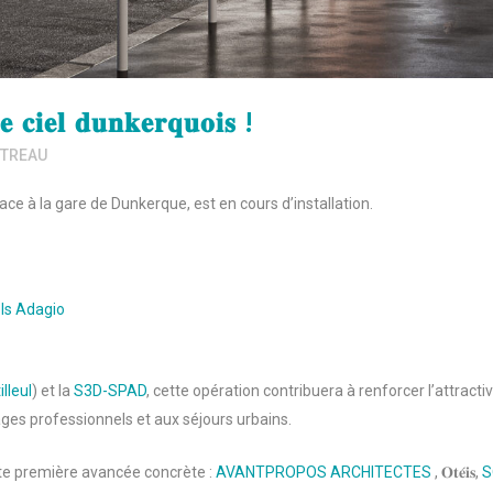
 𝐜𝐢𝐞𝐥 𝐝𝐮𝐧𝐤𝐞𝐫𝐪𝐮𝐨𝐢𝐬 !
NTREAU
uée face à la gare de Dunkerque, est en cours d’installation.
ls Adagio
lleul
) et la
S3D-SPAD
, cette opération contribuera à renforcer l’attracti
ges professionnels et aux séjours urbains.
tte première avancée concrète :
AVANTPROPOS ARCHITECTES
, 𝐎𝐭𝐞́𝐢𝐬,
S