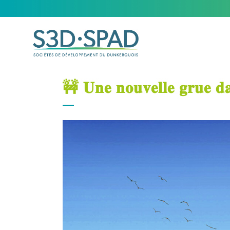
🚧 𝐔𝐧𝐞 𝐧𝐨𝐮𝐯𝐞𝐥𝐥𝐞 𝐠𝐫𝐮𝐞 𝐝𝐚