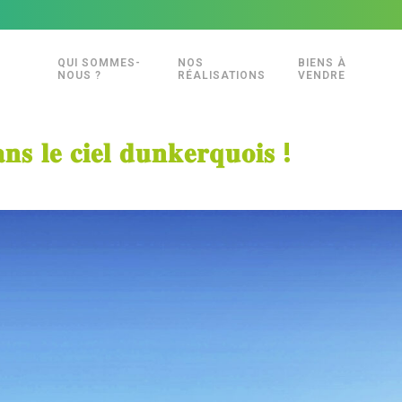
QUI SOMMES-
NOS
BIENS À
NOUS ?
RÉALISATIONS
VENDRE
𝐬 𝐥𝐞 𝐜𝐢𝐞𝐥 𝐝𝐮𝐧𝐤𝐞𝐫𝐪𝐮𝐨𝐢𝐬 !